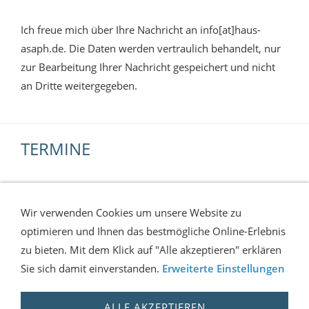
Ich freue mich über Ihre Nachricht an info[at]haus-
asaph.de. Die Daten werden vertraulich behandelt, nur
zur Bearbeitung Ihrer Nachricht gespeichert und nicht
an Dritte weitergegeben.
TERMINE
NEUIGKEITEN ABONNIEREN
Wir verwenden Cookies um unsere Website zu
RSS Haus Asaph abonnieren
optimieren und Ihnen das bestmögliche Online-Erlebnis
zu bieten. Mit dem Klick auf "Alle akzeptieren" erklären
Sie sich damit einverstanden.
Erweiterte Einstellungen
SIE SIND BESUCHER NR.
ALLE AKZEPTIEREN